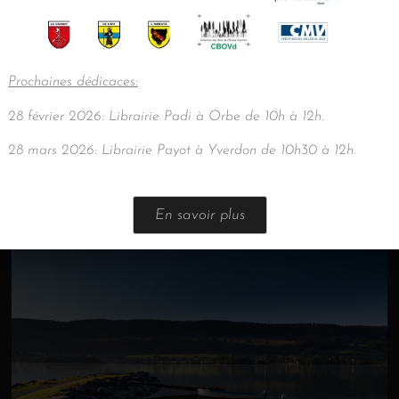
Prochaines dédicaces:
28 février 2026: Librairie Padi à Orbe de 10h à 12h.
28 mars 2026: Librairie Payot à Yverdon de 10h30 à 12h.
En savoir plus