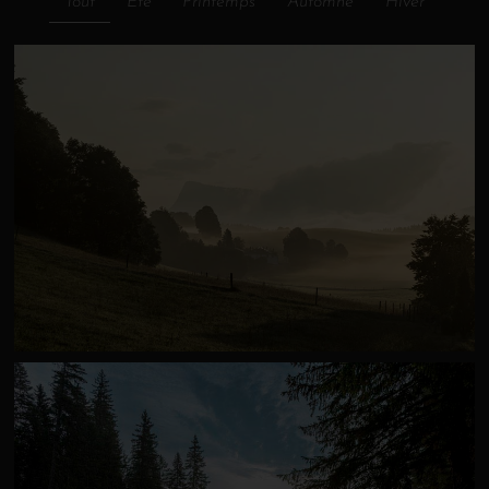
Tout
Été
Printemps
Automne
Hiver